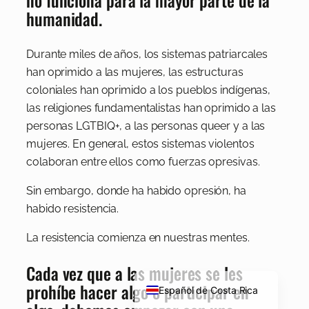
no funciona para la mayor parte de la
humanidad.
Durante miles de años, los sistemas patriarcales
han oprimido a las mujeres, las estructuras
coloniales han oprimido a los pueblos indígenas,
las religiones fundamentalistas han oprimido a las
personas LGTBIQ+, a las personas queer y a las
mujeres. En general, estos sistemas violentos
colaboran entre ellos como fuerzas opresivas.
Sin embargo, donde ha habido opresión, ha
habido resistencia.
La resistencia comienza en nuestras mentes.
Cada vez que a las mujeres se les
English
prohíbe hacer algo o participar en
Español de Costa Rica