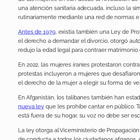
una atención sanitaria adecuada, incluso la si
rutinariamente mediante una red de normas e i
Antes de 1979
, existía también una Ley de Pr
el derecho a demandar el divorcio, otorgó aut
redujo la edad legal para contraer matrimonio 
En 2022, las mujeres iraníes protestaron contr
protestas incluyeron a mujeres que desafiaron 
el derecho de la mujer a elegir su forma de ves
En Afganistán, los talibanes también han es
nueva ley
que les prohíbe cantar en público. Ta
está fuera de su hogar, su voz no debe ser es
La ley otorga al Viceministerio de Propagación 
de conducta a todos los ciudadanos afganos,