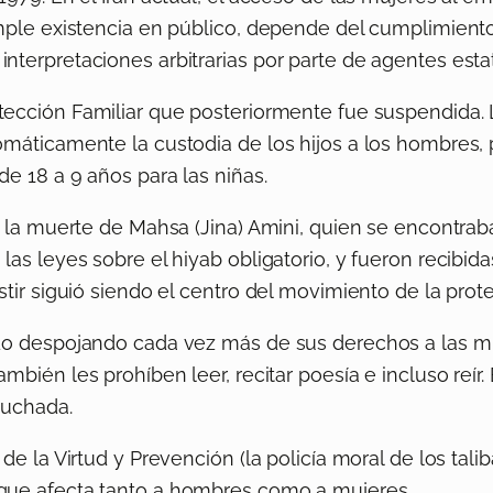
mple existencia en público, depende del cumplimiento 
nterpretaciones arbitrarias por parte de agentes esta
otección Familiar que posteriormente fue suspendida.
omáticamente la custodia de los hijos a los hombres, 
de 18 a 9 años para las niñas.
a la muerte de Mahsa (Jina) Amini, quien se encontraba
las leyes sobre el hiyab obligatorio, y fueron recibi
tir siguió siendo el centro del movimiento de la prote
tado despojando cada vez más de sus derechos a las 
mbién les prohíben leer, recitar poesía e incluso reír
cuchada.
de la Virtud y Prevención (la policía moral de los tal
 que afecta tanto a hombres como a mujeres.